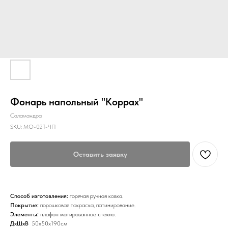
Фонарь напольный "Коррах"
Саламандра
SKU:
МО-021-ЧП
Оставить заявку
Способ изготовления:
горячая ручная ковка.
Покрытие:
порошковая покраска, патинирование.
Элементы:
плафон матированное стекло.
ДхШхВ
50х50х190см