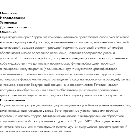
Описание
Использование
Установка
Доставка и оплата
Описание
Скульптура-фонарь " Коррах "от компании «Хомикс» представляет собой эксклюзивное
кованое изделие ручной работы, где изящные ветки с листьями, выполненные с высокой
детализацией, создают эффект природной гармонии, а матовый стеклянный плафон
обеспечивает мягкое рассеянное освещение, наполняя пространство уютом и
романтикой. Эта авторская работа, созданная по индивидуальным эскизам, сочетает в
себе художественную ценность и практическую функцию, благодаря прочному
антикоррозийному покрытию (полицинковый грунт и кузнечная краска), которое
обеспечивает устойчивость к любым погодным условиям и позволяет круглогодично
использовать фонарь как на открытом воздухе (в саду, на террасе или в беседке), так и в
интерьере, сохраняя безупречный внешний вид на десятилетия. Готовые изделия
доступны к приобретению – вы станете обладателем уникального произведения
декоративно-прикладного искусства, способного преобразить любое пространство.
Использование
Скульптура-фонарь предназначена для размещения на устойчивых ровных поверхностях,
включая каменные площадки у входа, бетонированные участки сада или прочные
деревянные настилы террас. Металлический каркас с антикоррозийной обработкой
сохраняет свои свойства при температуре от -30°С до +50°С. Для поддержания
оптимального состояния конструкции рекомендуется полугодовая проверка креплений
основания и очистка веток от пыли мягкой щеткой.