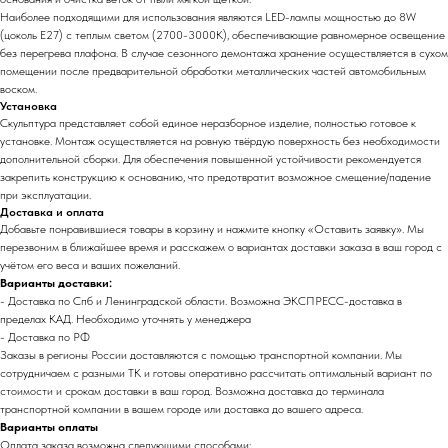
Наиболее подходящими для использования являются LED-лампы мощностью до 8W
(цоколь E27) с теплым светом (2700-3000K), обеспечивающие равномерное освещение
без перегрева плафона. В случае сезонного демонтажа хранение осуществляется в сухом
помещении после предварительной обработки металлических частей автомобильным
воском.
Установка
Скульптура представляет собой единое неразборное изделие, полностью готовое к
установке. Монтаж осуществляется на ровную твёрдую поверхность без необходимости
дополнительной сборки. Для обеспечения повышенной устойчивости рекомендуется
закрепить конструкцию к основанию, что предотвратит возможное смещение/падение
при эксплуатации.
Доставка и оплата
Добавьте понравившиеся товары в корзину и нажмите кнопку «Оставить заявку». Мы
перезвоним в ближайшее время и расскажем о вариантах доставки заказа в ваш город с
учётом его веса и ваших пожеланий.
Варианты доставки:
- Доставка по Спб и Ленинградской области. Возможна ЭКСПРЕСС-доставка в
пределах КАД. Необходимо уточнять у менеджера
- Доставка по РФ
Заказы в регионы России доставляются с помощью транспортной компании. Мы
сотрудничаем с разными ТК и готовы оперативно рассчитать оптимальный вариант по
стоимости и срокам доставки в ваш город. Возможна доставка до терминала
транспортной компании в вашем городе или доставка до вашего адреса.
Варианты оплаты
Оплата заказа возможна следующими способами: