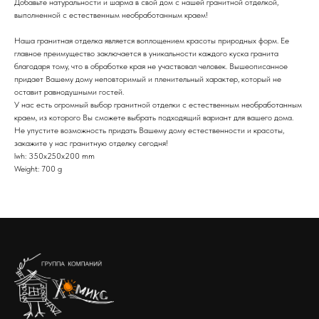
Добавьте натуральности и шарма в свой дом с нашей гранитной отделкой,
выполненной с естественным необработанным краем!
Наша гранитная отделка является воплощением красоты природных форм. Ее
главное преимущество заключается в уникальности каждого куска гранита
благодаря тому, что в обработке края не участвовал человек. Вышеописанное
придает Вашему дому неповторимый и пленительный характер, который не
оставит равнодушными гостей.
У нас есть огромный выбор гранитной отделки с естественным необработанным
краем, из которого Вы сможете выбрать подходящий вариант для вашего дома.
Не упустите возможность придать Вашему дому естественности и красоты,
закажите у нас гранитную отделку сегодня!
lwh: 350x250x200 mm
Weight: 700 g