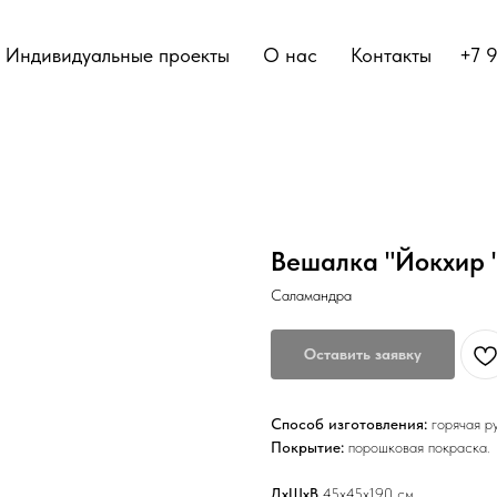
Индивидуальные проекты
О нас
Контакты
+7 
Вешалка "Йокхир 
Саламандра
Оставить заявку
Способ изготовления:
горячая р
Покрытие:
порошковая покраска.
ДхШхВ
45х45х190 см