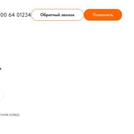
900 64 01234
Обратный звонок
Позвонить
"
учная ковка.