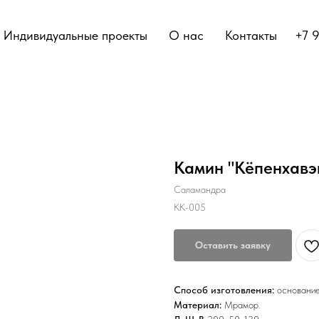
Индивидуальные проекты
О нас
Контакты
+7 
Камин "Кёпенхавэ
Саламандра
КК-005
Оставить заявку
Способ изготовления:
основание
Материал:
Мрамор.